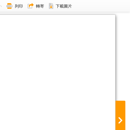
小
列印
轉寄
下載圖片