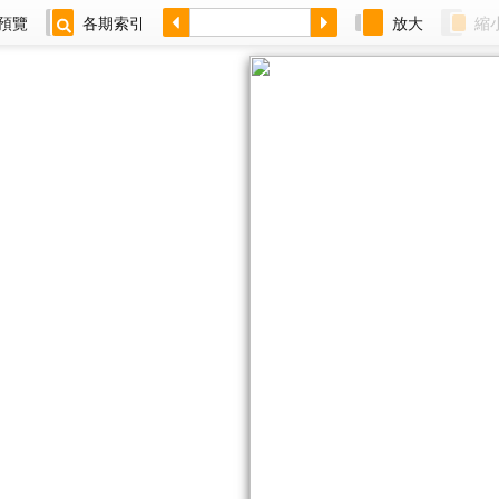
預覽
各期索引
放大
縮