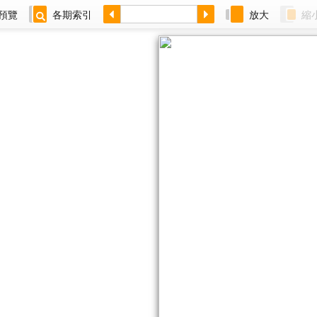
預覽
各期索引
放大
縮