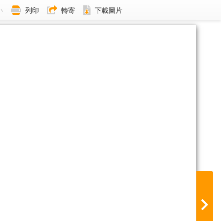
小
列印
轉寄
下載圖片