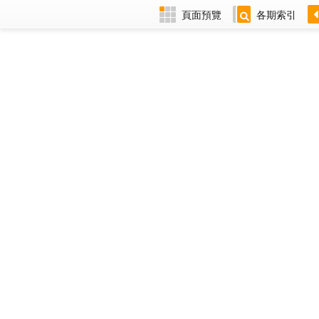
頁面預覽
各期索引