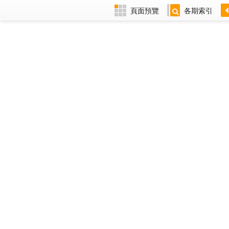
頁面預覽
各期索引