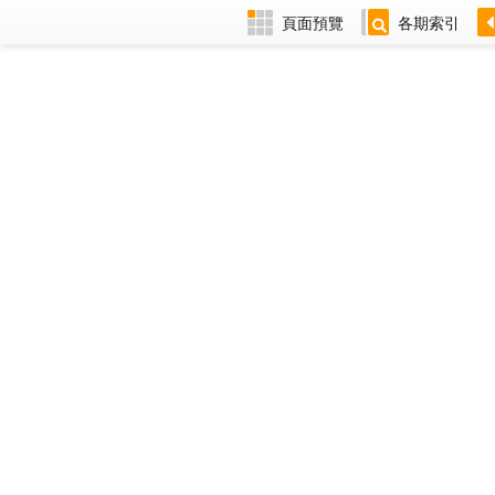
頁面預覽
各期索引