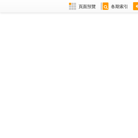
頁面預覽
各期索引