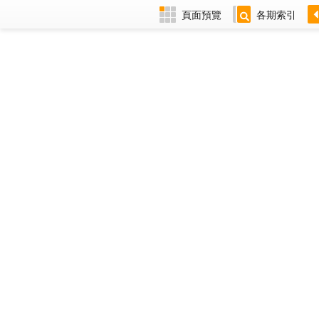
頁面預覽
各期索引