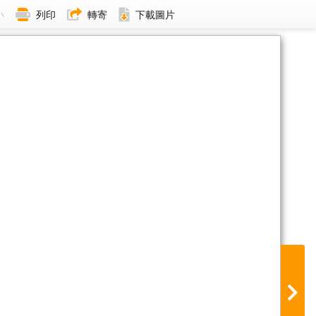
小
列印
轉寄
下載圖片