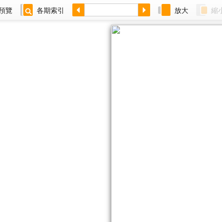
預覽
各期索引
放大
縮