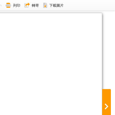
小
列印
轉寄
下載圖片