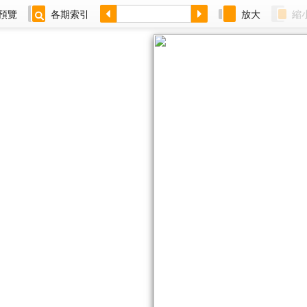
預覽
各期索引
放大
縮