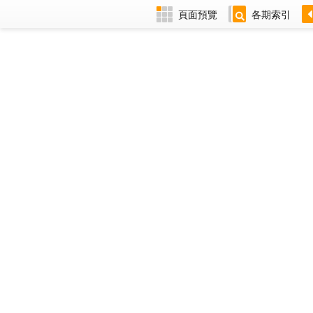
頁面預覽
各期索引