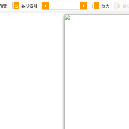
預覽
各期索引
放大
縮