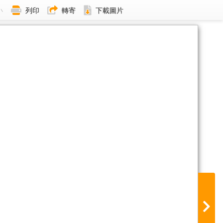
小
列印
轉寄
下載圖片