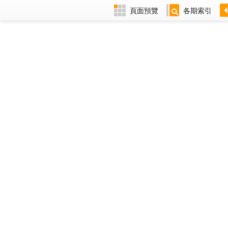
頁面預覽
各期索引