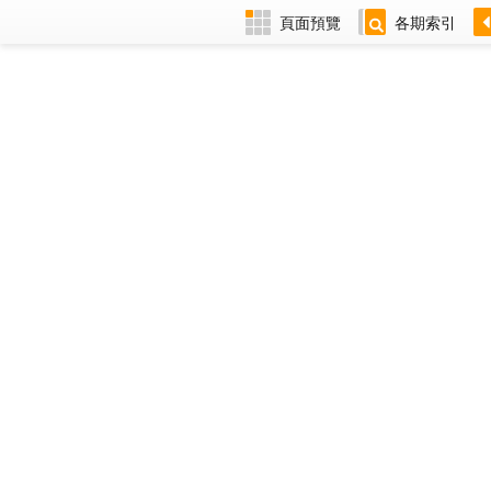
頁面預覽
各期索引