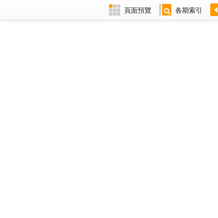
頁面預覽
各期索引