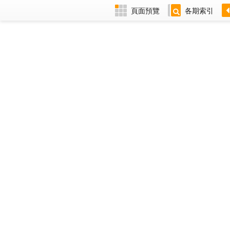
頁面預覽
各期索引