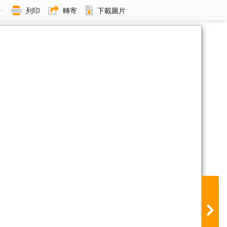
小
列印
轉寄
下載圖片