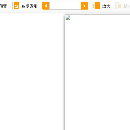
預覽
各期索引
放大
縮