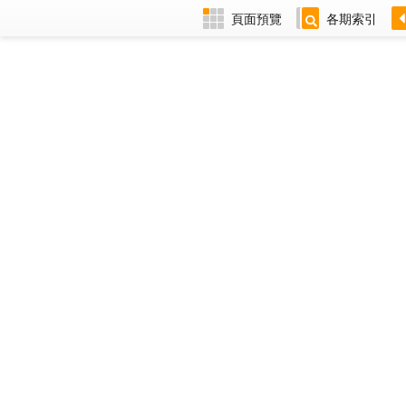
頁面預覽
各期索引