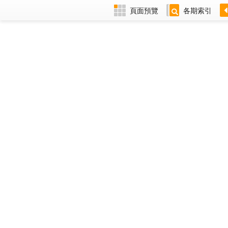
頁面預覽
各期索引