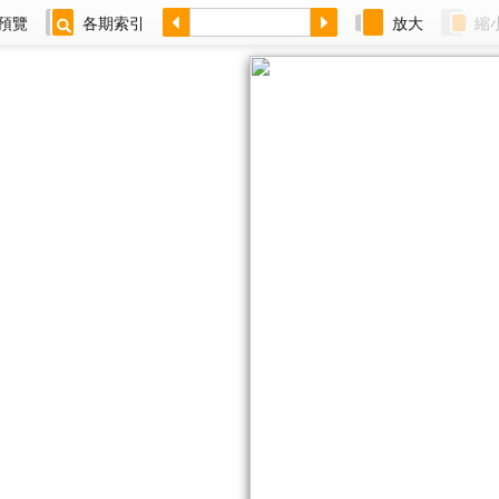
預覽
各期索引
放大
縮