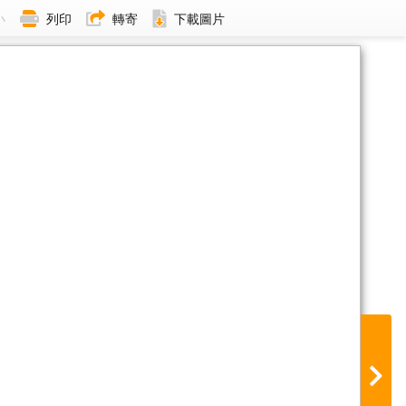
小
列印
轉寄
下載圖片