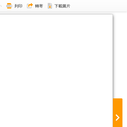
小
列印
轉寄
下載圖片