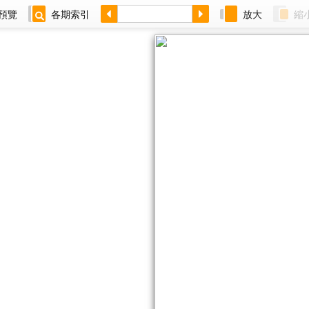
預覽
各期索引
放大
縮