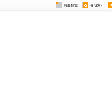
頁面預覽
各期索引