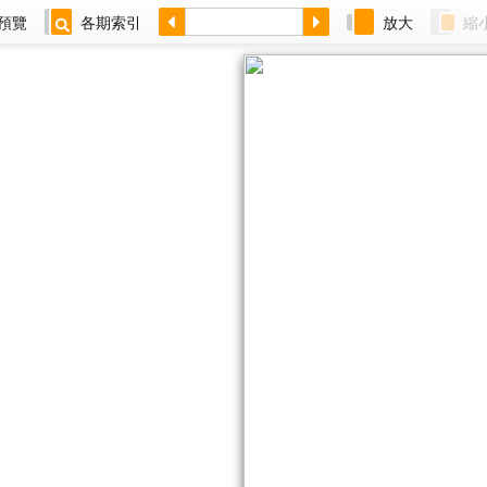
預覽
各期索引
放大
縮