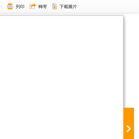
小
列印
轉寄
下載圖片