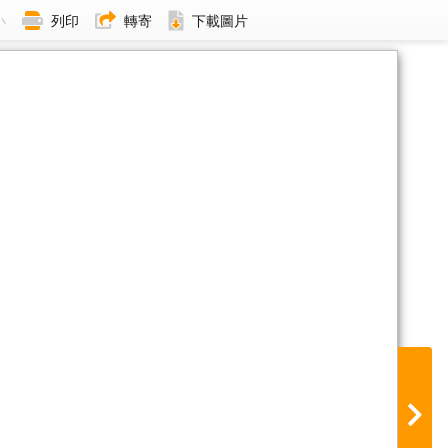
小
列印
轉寄
下載圖片