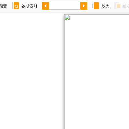
預覽
各期索引
放大
縮