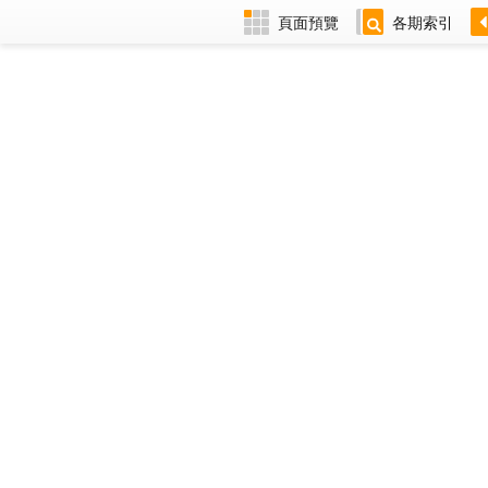
頁面預覽
各期索引