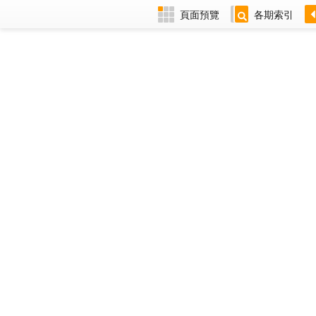
頁面預覽
各期索引