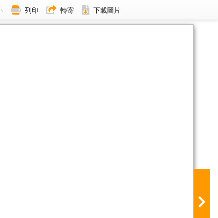
小
列印
轉寄
下載圖片