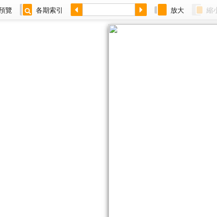
預覽
各期索引
放大
縮