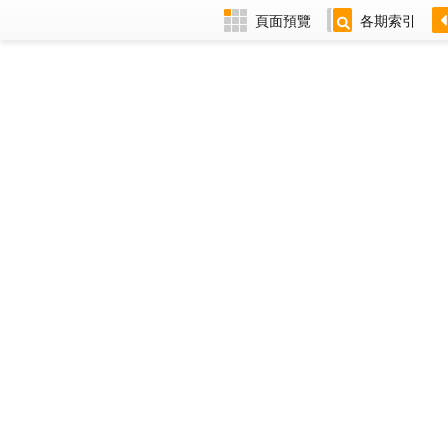
頁面預覽
各期索引