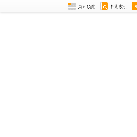
頁面預覽
各期索引