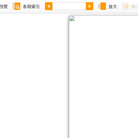
預覽
各期索引
放大
縮