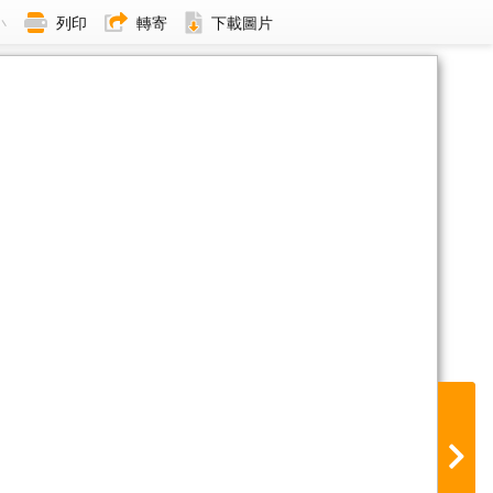
小
列印
轉寄
下載圖片