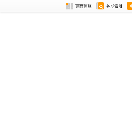
頁面預覽
各期索引