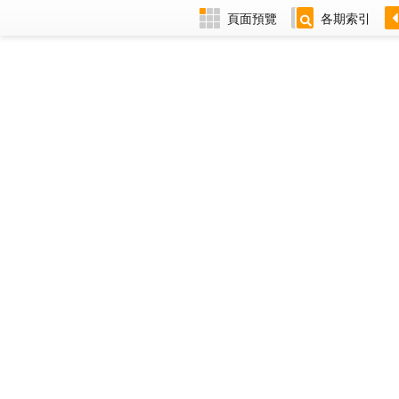
頁面預覽
各期索引