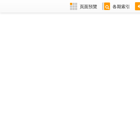
頁面預覽
各期索引