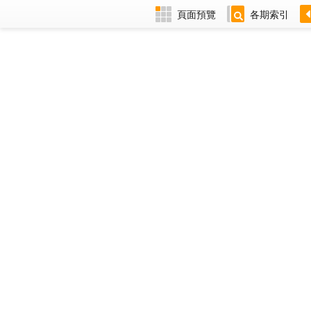
頁面預覽
各期索引