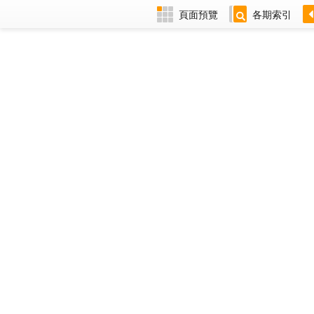
頁面預覽
各期索引