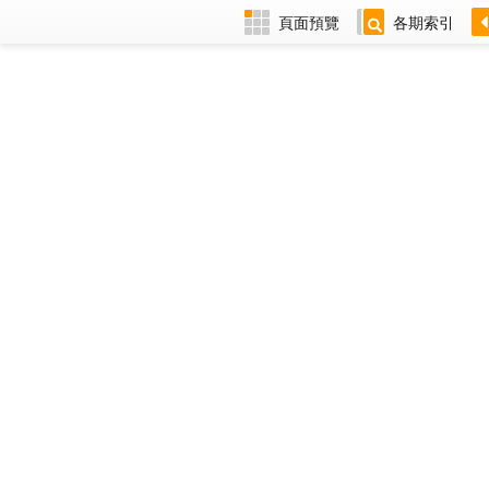
頁面預覽
各期索引