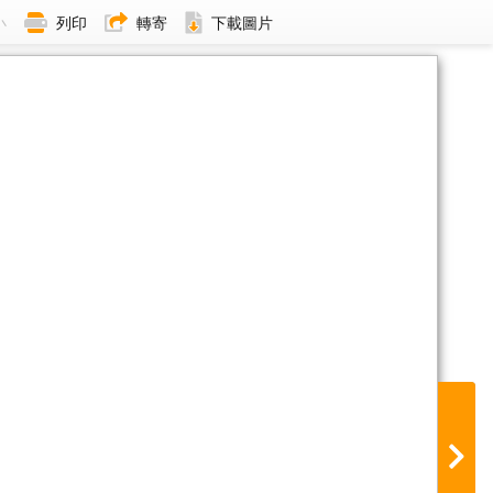
小
列印
轉寄
下載圖片