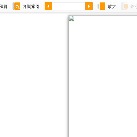
預覽
各期索引
放大
縮