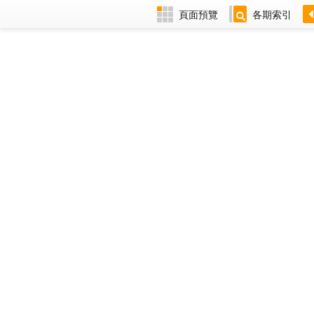
頁面預覽
各期索引