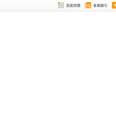
頁面預覽
各期索引