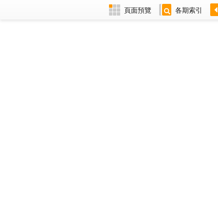
頁面預覽
各期索引