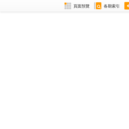
頁面預覽
各期索引