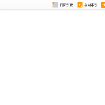
頁面預覽
各期索引