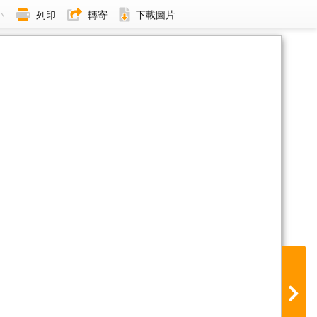
小
列印
轉寄
下載圖片