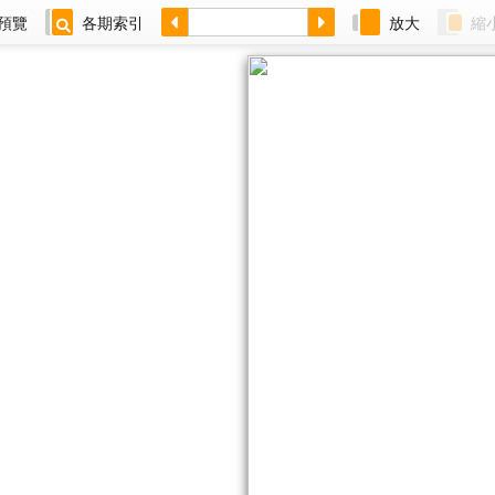
預覽
各期索引
放大
縮