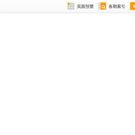
頁面預覽
各期索引