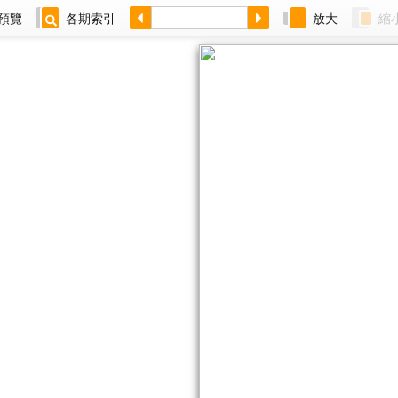
預覽
各期索引
放大
縮