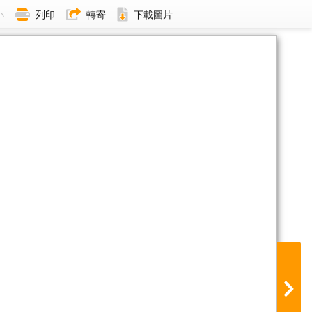
小
列印
轉寄
下載圖片