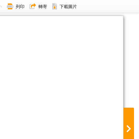
小
列印
轉寄
下載圖片