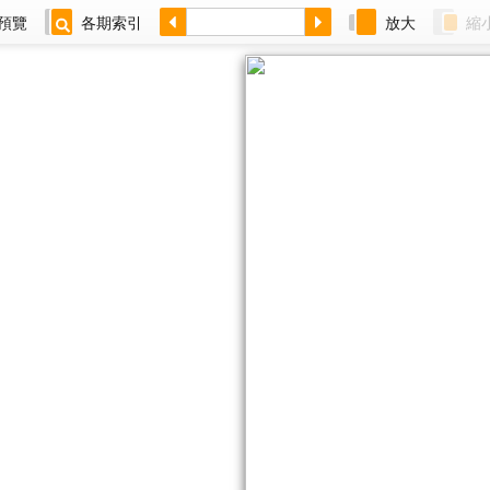
預覽
各期索引
放大
縮