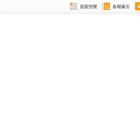
頁面預覽
各期索引