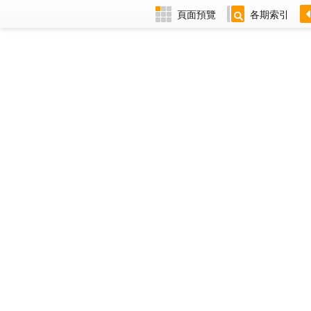
頁面預覽
各期索引