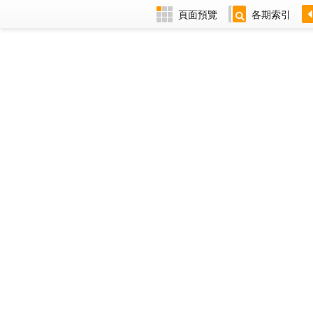
頁面預覽
各期索引