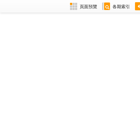
頁面預覽
各期索引