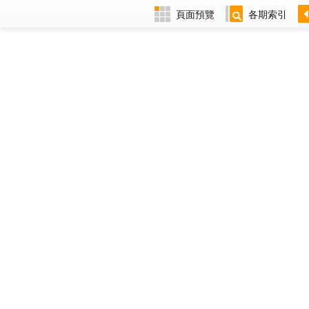
頁面預覽
各期索引